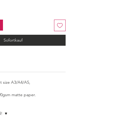
Sofortkauf
nt size A3/A4/A5,
190gsm matte paper.
!  ♥