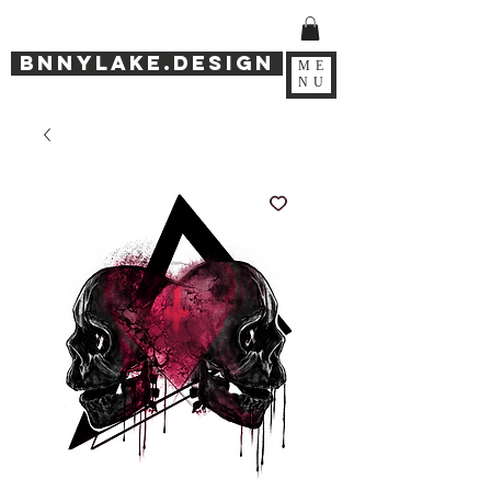
Bnnylake.design
ME
NU