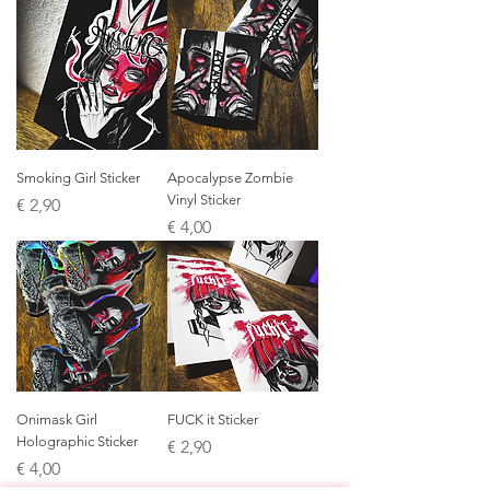
Smoking Girl Sticker
Apocalypse Zombie
Vinyl Sticker
Preis
€ 2,90
Preis
€ 4,00
Onimask Girl
FUCK it Sticker
Holographic Sticker
Preis
€ 2,90
Preis
€ 4,00